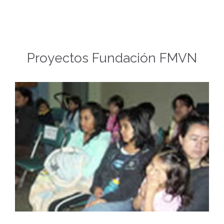
v
e
i
Proyectos Fundación FMVN
t