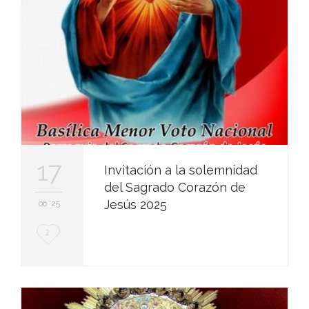
17
Invitación a la solemnidad
del Sagrado Corazón de
Jesús 2025
06 '25
L
2
o
v
e