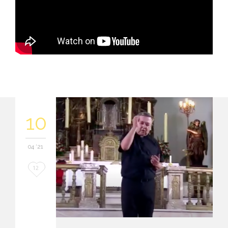
10
04 '21
Love
12
it