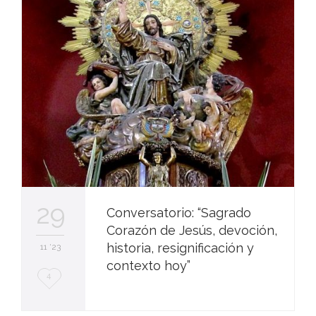
i
t
29
Conversatorio: “Sagrado
Corazón de Jesús, devoción,
historia, resignificación y
11 '23
contexto hoy”
L
4
o